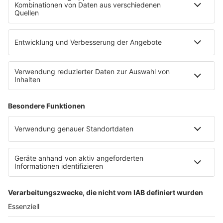
Werbung buchen
Presse
Teilnahmebedingungen
Nutzungsbedingungen
Kontakt
Partner
Radioplayer
Eisbären
Berliner Rundfunk 91.4
94,3 RS2
KISS FM