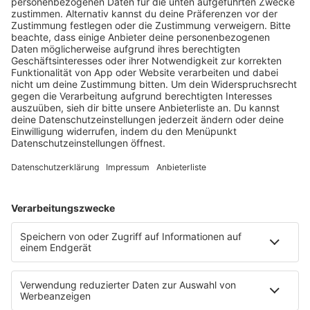
die euch so richtig gute Laune machen.
mehr lesen
Programm
KISS FM Starnews
Livestreams
Playlist Breakdown
Programschedule
KISS NATION
Aktionen