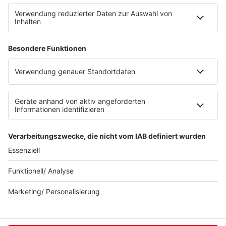
Partner
Radioplayer
Eisbären
Berliner Rundfunk 91.4
94,3 RS2
KISS FM
© KISS FM