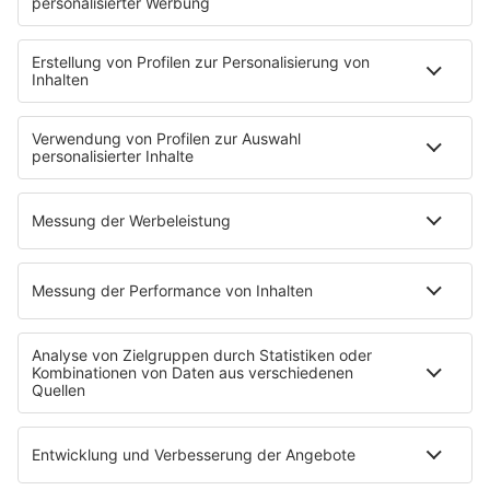
Musik-Tester werden!
KISS FM APP
Jobline
Streams
Podcasts
Mehr Streams
Service
Datenschutz
Datenschutzeinstellungen
Impressum
Werbung buchen
Presse
Teilnahmebedingungen
Nutzungsbedingungen
Kontakt