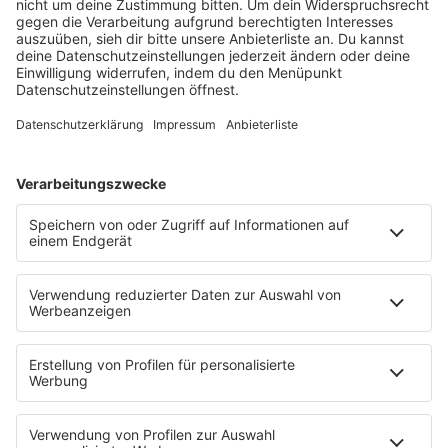
Programm
KISS FM Starnews
Livestreams
Playlist Breakdown
Programschedule
KISS NATION
Aktionen
Eventnavigator
Connect
Team