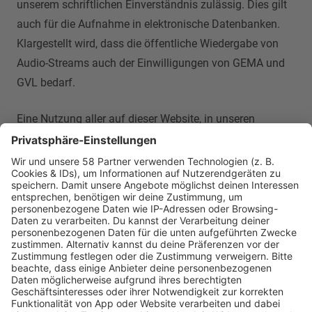
unserem schriftlichen Einverständnis zulässig. Dies gilt
auch für die Aufnahme in elektronische Datenbanken.
Klargestellt wird, dass die öffentliche Wiedergabe von
Audio-Streams auch der Einwilligungen von GEMA und
GVL bedarf.
Eine Nutzung aller auf dieser Website, in unseren
Sendungen und in Angeboten Social Media eingestellten
Inhalte (wie etwa Texte, Bilder, Grafiken, Audio und
Video) für Text und Data Mining im Sinne des §44b
UrhG bleibt ausdrücklich vorbehalten. Die im Angebot
unseres Programm enthaltene Musik ist von der GEMA
lizenziert, die ihrerseits einen entsprechenden Vorbehalt
ausgesprochen hat. Anfragen für eine Nutzung von
Musik zu Zwecken des Text- und Data-Minings sind an
die GEMA, München zu richten.