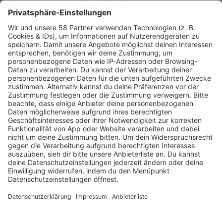
Non-Stop Hip Hop & R'n'B für ganz Deutschland. Die
heißesten Tracks, exklusive Shows und dein urbaner
Sound. Jetzt live hören!
mehr lesen
Programm
KISS FM Starnews