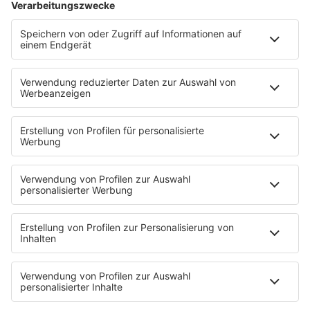
Livestreams
Playlist Breakdown
Programschedule
KISS NATION
Aktionen
Eventnavigator
Connect
Team
Musik-Tester werden!
KISS FM APP
Jobline
Streams
Podcasts
Mehr Streams