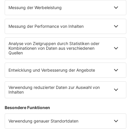
Service
Datenschutz
Datenschutzeinstellungen
Impressum
Werbung buchen
Presse
Teilnahmebedingungen
Nutzungsbedingungen
Kontakt
Partner
Radioplayer
Eisbären
Berliner Rundfunk 91.4
94,3 RS2