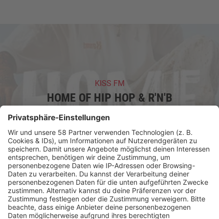
KISS FM
HOME OF HIP HOP & R'N'B
Non-Stop Hip Hop & R'n'B für ganz Deutschland. Die
heißesten Tracks, exklusive Shows und dein urbaner
Sound. Jetzt live hören!
mehr lesen