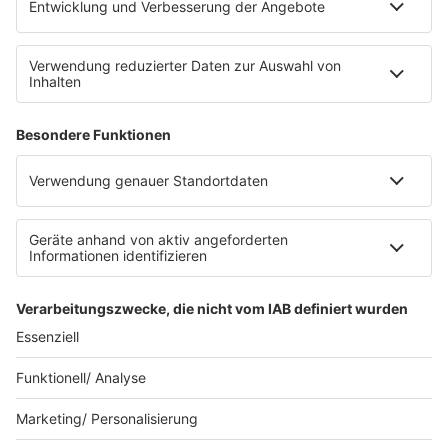
Kontakt
Partner
Radioplayer
Eisbären
Berliner Rundfunk 91.4
94,3 RS2
KISS FM
© KISS FM