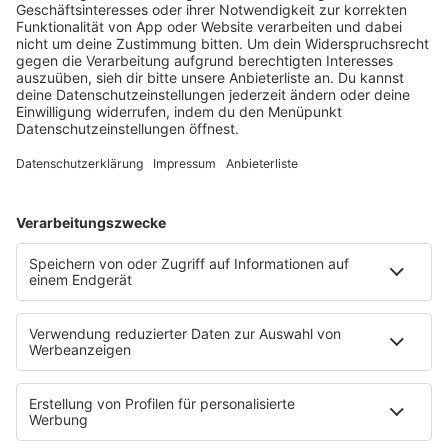
Programm
KISS FM Starnews
Livestreams
Playlist Breakdown
Programschedule
KISS NATION
Aktionen
Eventnavigator
Connect