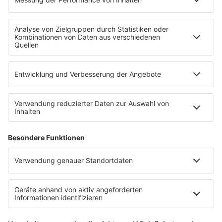
Datenschutzeinstellungen
Impressum
Werbung buchen
Presse
Teilnahmebedingungen
Nutzungsbedingungen
Kontakt
Partner
Radioplayer
Eisbären
Berliner Rundfunk 91.4
94,3 RS2
KISS FM