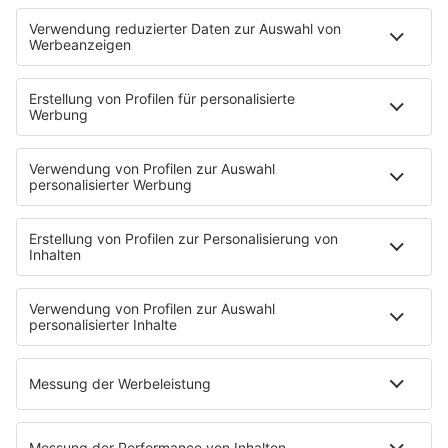
KISS NATION
Aktionen
Eventnavigator
Connect
Team
Musik-Tester werden!
KISS FM APP
Jobline
Streams
Podcasts
Mehr Streams
Service
Datenschutz