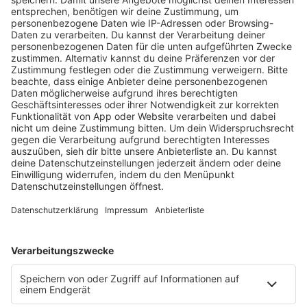
größten Club-Banger seiner Karriere abgeliefert – ein
Track, der bis heute auf keiner Dancehall- oder Pop-
Party fehlen darf.
mehr lesen
Programm
KISS FM Starnews
Livestreams
Playlist Breakdown
Programschedule