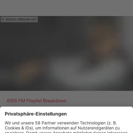
IMAGO / BRIGANI-ART
KISS FM Playlist Breakdown
Sean Paul – "She Doesn't Mind" | Aus der
KISS FM Playlist
Mit "She Doesn't Mind" hat Sean Paul 2011 einen der