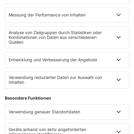
Service
Datenschutz
Datenschutzeinstellungen
Impressum
Werbung buchen
Presse
Teilnahmebedingungen
Nutzungsbedingungen
Kontakt
Partner
Radioplayer
Eisbären
Berliner Rundfunk 91.4
94,3 RS2