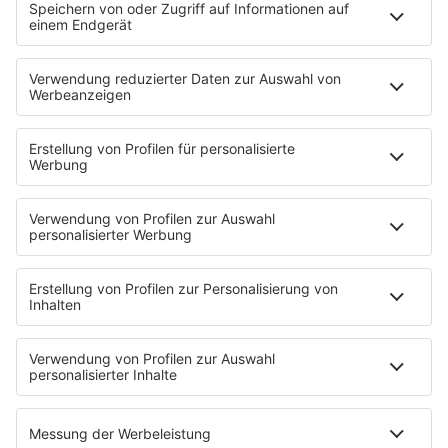
Programschedule
KISS NATION
Aktionen
Eventnavigator
Connect
Team
Musik-Tester werden!
KISS FM APP
Jobline
Streams
Podcasts
Mehr Streams