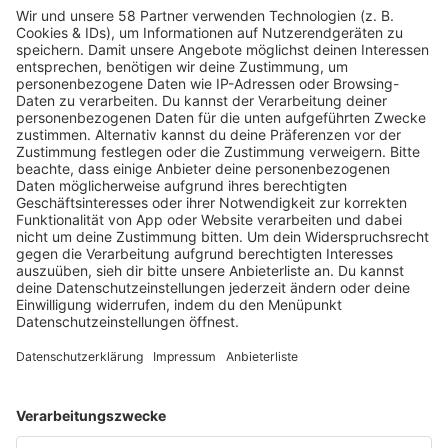
Ein bittersüßer Deutschrap-Hit über Herzschmerz,
Hoffnung und Sehnsucht: Ufo361 und Nina Chuba
treffen mit „Liebe“ musikalisch und emotional voll ins
Schwarze.
mehr lesen
Programm
KISS FM Starnews
Livestreams
Playlist Breakdown