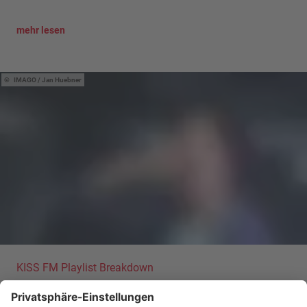
mehr lesen
IMAGO / Jan Huebner
KISS FM Playlist Breakdown
Ufo361 feat. Nina Chuba - "Liebe" | Aus
der KISS FM Playlist