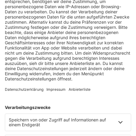
Electronic Lounge – Die besten Tunes der Szene.
Immer fresh und on point.
mehr lesen
Programm
KISS FM Starnews
Livestreams
Playlist Breakdown
Programschedule