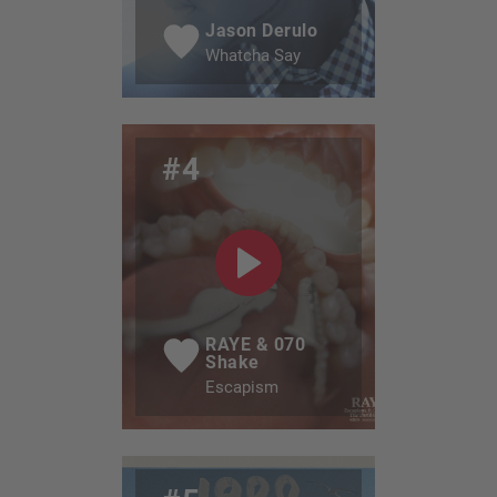
Jason Derulo
Whatcha Say
#4
RAYE & 070
Shake
Escapism