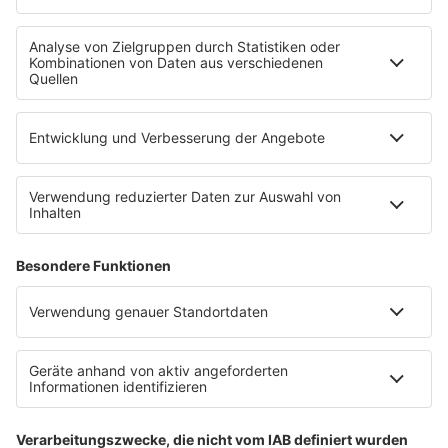
Datenschutzeinstellungen
Impressum
Werbung buchen
Presse
Teilnahmebedingungen
Nutzungsbedingungen
Kontakt
Partner
Radioplayer
Eisbären
Berliner Rundfunk 91.4
94,3 RS2
KISS FM