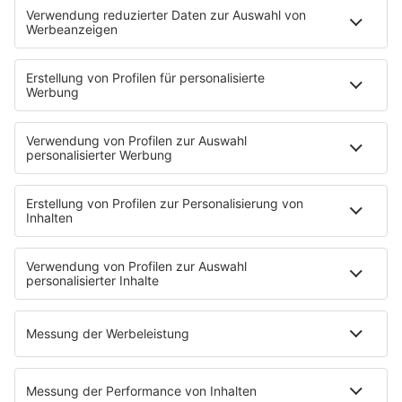
KISS NATION
Aktionen
Eventnavigator
Connect
Team
Musik-Tester werden!
KISS FM APP
Jobline
Streams
Podcasts
Mehr Streams
Service
Datenschutz