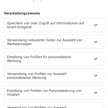
KISS FM Starnews
Livestreams
Playlist Breakdown
Programschedule
KISS NATION
Aktionen
Eventnavigator
Connect
Team
Musik-Tester werden!
KISS FM APP
Jobline
Streams