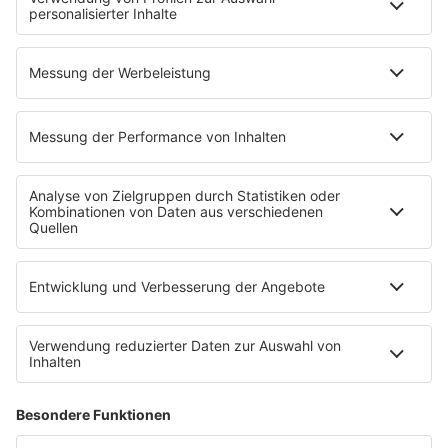
Podcasts
Mehr Streams
Service
Datenschutz
Datenschutzeinstellungen
Impressum
Werbung buchen
Presse
Teilnahmebedingungen
Nutzungsbedingungen
Kontakt
Partner
Radioplayer
Eisbären
Berliner Rundfunk 91.4