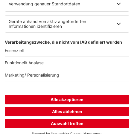
94,3 RS2
KISS FM
© KISS FM
HOME
STREAMS
MENÜ
LOGIN