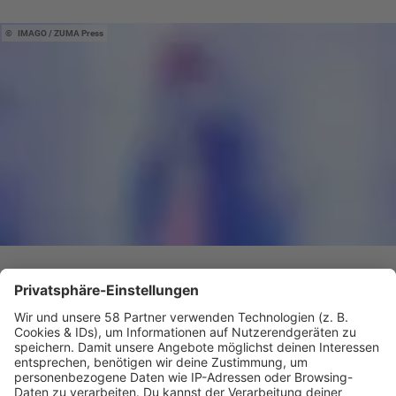
IMAGO / ZUMA Press
Rap-Star bringt plötzlich ein 80er-Album raus
Tyga erfindet sich neu!
Tyga hat sein neues Album "$TARFACE" angekündigt.
Statt
Rap setzt der US-Star auf Synth-Pop, Funk und R&B