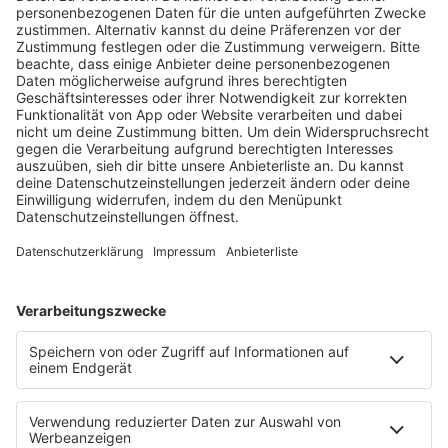
im Stil der 80er-Jahre.
mehr lesen
Programm
KISS FM Starnews
Livestreams
Playlist Breakdown
Programschedule
KISS NATION
Aktionen