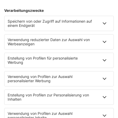
KISS FM Starnews
Livestreams
Playlist Breakdown
Programschedule
KISS NATION
Aktionen
Eventnavigator
Connect
Team
Musik-Tester werden!
KISS FM APP
Jobline
Streams