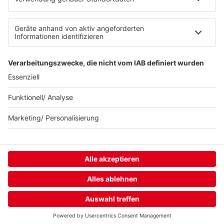
KISS FM
© KISS FM
HOME
STREAMS
MENÜ
LOGIN