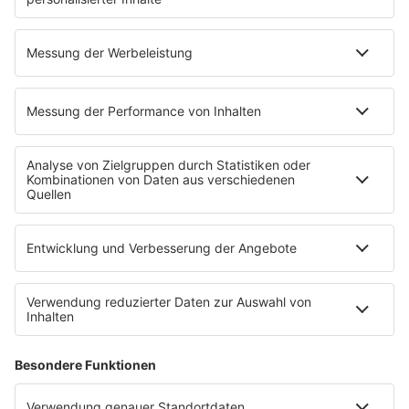
Podcasts
Mehr Streams
Service
Datenschutz
Datenschutzeinstellungen
Impressum
Werbung buchen
Presse
Teilnahmebedingungen
Nutzungsbedingungen
Kontakt
Partner
Radioplayer
Eisbären
Berliner Rundfunk 91.4
94,3 RS2