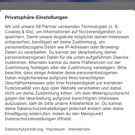
Rap-Star bringt plötzlich ein 80er-Album raus
Tyga erfindet sich neu!
Tyga hat sein neues Album "$TARFACE" angekündigt.
Statt
Rap setzt der US-Star auf Synth-Pop, Funk und R&B
im Stil der 80er-Jahre.
mehr lesen
Programm