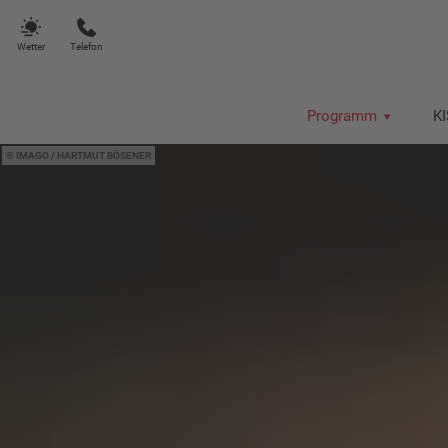
Wetter
Telefon
Programm
K
IMAGO / HARTMUT BÖSENER