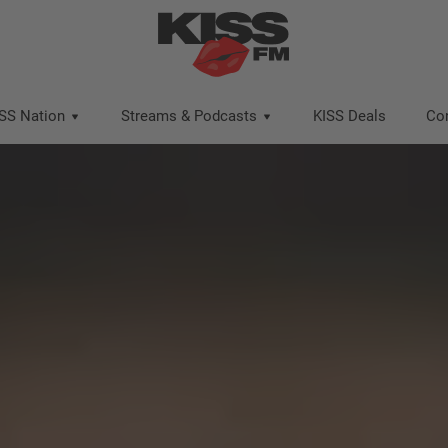
ISS Nation
Streams & Podcasts
KISS Deals
Co