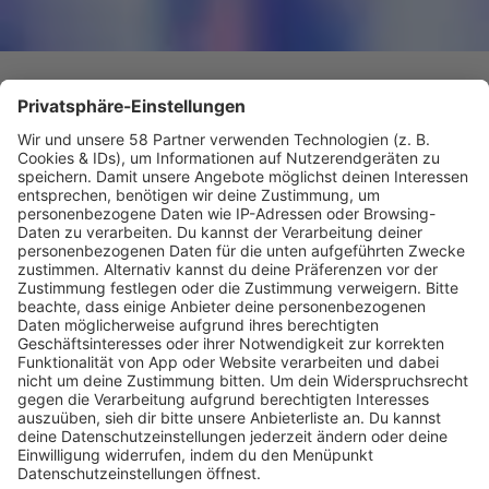
Rap-Star bringt plötzlich ein 80er-Album raus
Tyga erfindet sich neu!
Tyga hat sein neues Album "$TARFACE" angekündigt.
Statt
Rap setzt der US-Star auf Synth-Pop, Funk und R&B
im Stil der 80er-Jahre.
mehr lesen