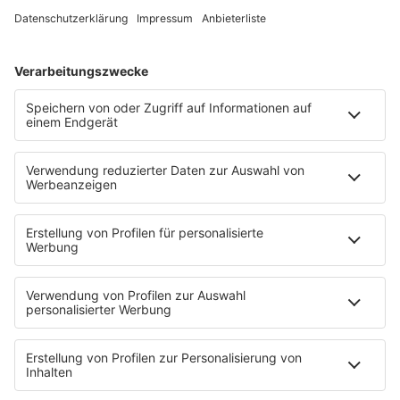
Programm
KISS FM Starnews
Livestreams
Playlist Breakdown
Programschedule
KISS NATION
Aktionen
Eventnavigator
Connect
Team
Musik-Tester werden!
KISS FM APP
Jobline