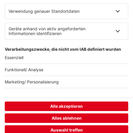
Berliner Rundfunk 91.4
94,3 RS2
KISS FM
© KISS FM