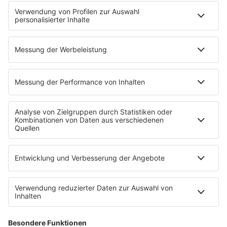
Streams
Podcasts
Mehr Streams
Service
Datenschutz
Datenschutzeinstellungen
Impressum
Werbung buchen
Presse
Teilnahmebedingungen
Nutzungsbedingungen
Kontakt
Partner
Radioplayer
Eisbären