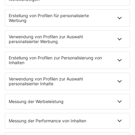
Aktionen
Eventnavigator
Connect
Team
Musik-Tester werden!
KISS FM APP
Jobline
Streams
Podcasts
Mehr Streams
Service
Datenschutz
Datenschutzeinstellungen
Impressum