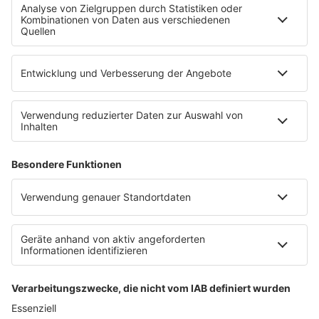
Werbung buchen
Presse
Teilnahmebedingungen
Nutzungsbedingungen
Kontakt
Partner
Radioplayer
Eisbären
Berliner Rundfunk 91.4
94,3 RS2
KISS FM