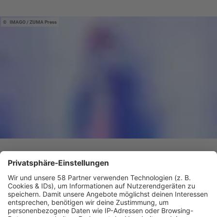
IMAGO / ZUMA Press
Rap-Star bringt plötzlich ein 80er-Album raus
Tyga erfindet sich neu!
Tyga hat sein neues Album "$TARFACE" angekündigt.
Statt