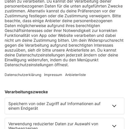
Rap setzt der US-Star auf Synth-Pop, Funk und R&B
im Stil der 80er-Jahre.
mehr lesen
Programm
KISS FM Starnews
Livestreams
Playlist Breakdown
Programschedule
KISS NATION