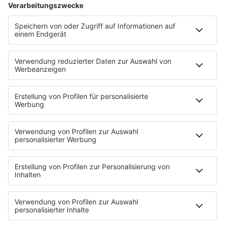
Livestreams
Playlist Breakdown
Programschedule
KISS NATION
Aktionen
Eventnavigator
Connect
Team
Musik-Tester werden!
KISS FM APP
Jobline
Streams
Podcasts
Mehr Streams