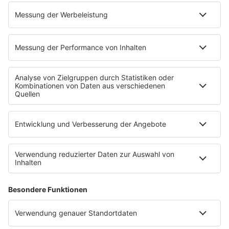
Service
Datenschutz
Datenschutzeinstellungen
Impressum
Werbung buchen
Presse
Teilnahmebedingungen
Nutzungsbedingungen
Kontakt
Partner
Radioplayer
Eisbären
Berliner Rundfunk 91.4
94,3 RS2